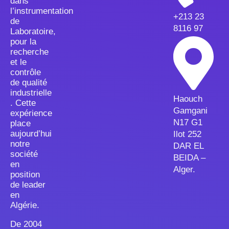
dans
l’instrumentation
+213 23
de
8116 97
Laboratoire,
pour la
recherche
et le
contrôle
de qualité
industrielle
Haouch
. Cette
Gamgani
expérience
N17 G1
place
aujourd’hui
Ilot 252
notre
DAR EL
société
BEIDA –
en
Alger.
position
de leader
en
Algérie.
De 2004